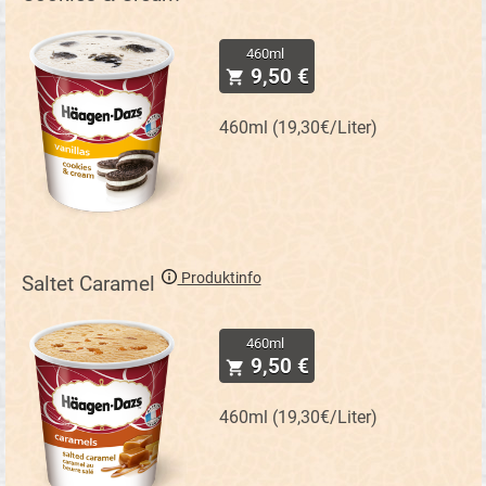
460ml
9,50 €
460ml (19,30€/Liter)
Produktinfo
Saltet Caramel
460ml
9,50 €
460ml (19,30€/Liter)